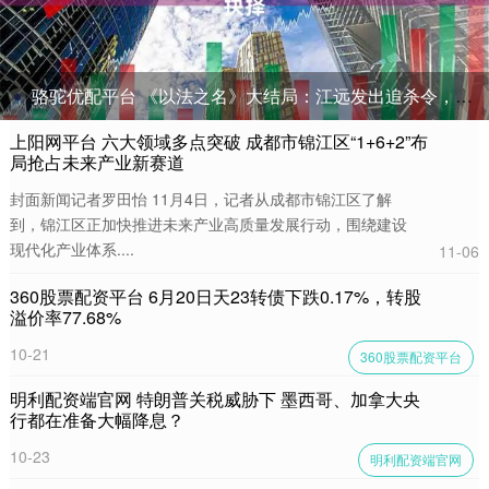
骆驼优配平台 《以法之名》大结局：江远发出追杀令，洪亮制服得以保住，好危险！_江旭东_真相_抉择
上阳网平台 六大领域多点突破 成都市锦江区“1+6+2”布
局抢占未来产业新赛道
封面新闻记者罗田怡 11月4日，记者从成都市锦江区了解
到，锦江区正加快推进未来产业高质量发展行动，围绕建设
现代化产业体系....
11-06
360股票配资平台 6月20日天23转债下跌0.17%，转股
溢价率77.68%
10-21
360股票配资平台
明利配资端官网 特朗普关税威胁下 墨西哥、加拿大央
行都在准备大幅降息？
10-23
明利配资端官网