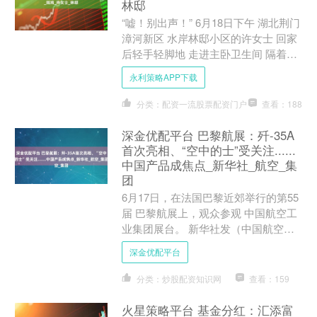
林邸
“嘘！别出声！” 6月18日下午 湖北荆门
漳河新区 水岸林邸小区的许女士 回家
后轻手轻脚地 走进主卧卫生间 隔着窗
户观察外面的鸟窝 并示意记者别惊着
永利策略APP下载
鸟儿 许女士....
分类：配资一流股票配资门户
查看：188
深金优配平台 巴黎航展：歼-35A
首次亮相、“空中的士”受关注......
中国产品成焦点_新华社_航空_集
团
6月17日，在法国巴黎近郊举行的第55
届 巴黎航展上，观众参观 中国航空工
业集团展台。 新华社发（中国航空工
业集团供图） 新华社巴黎6月20日电
深金优配平台
综述｜中企新技....
分类：炒股配资知识网
查看：159
火星策略平台 基金分红：汇添富