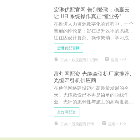
宏琳优配官网 告别繁琐：稳赢云
让 HR 系统操作真正“懂业务”
在推进人力资源数字化的过程中，一个
普遍的悖论是：旨在提升效率的系统，
往往因设计复杂、操作繁琐、学习成本
高，反而给HR和员工带来了新的负
宏琳优配官网
担。用户体验的优劣，直接决....
分类：炒股配资知识网
查看：95
富灯网配资 光缆牵引机厂家推荐,
光缆牵引机供应商
在通信网络建设迈向高质量发展的今
天，光缆敷设已不再是简单的拉线作
业。光纤的脆弱性与施工的高精度要
求，使得牵引过程成为影响网络长期性
富灯网配资
能的关键环节。选择一家真正专业....
分类：股票配资行情
查看：192