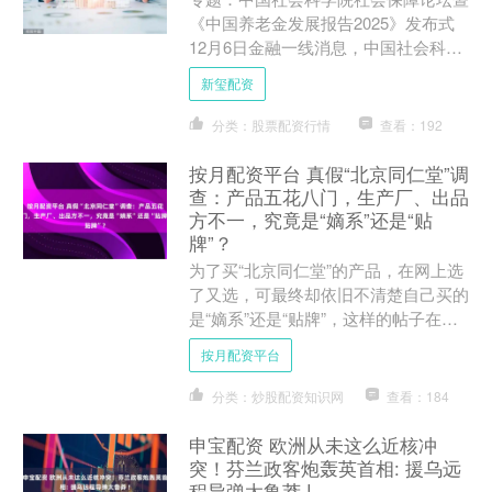
《中国养老金发展报告2025》发布式
12月6日金融一线消息，中国社会科学
院社会保障论坛暨《中国养老金发展报
新玺配资
告2025》发布会....
分类：股票配资行情
查看：192
按月配资平台 真假“北京同仁堂”调
查：产品五花八门，生产厂、出品
方不一，究竟是“嫡系”还是“贴
牌”？
为了买“北京同仁堂”的产品，在网上选
了又选，可最终却依旧不清楚自己买的
是“嫡系”还是“贴牌”，这样的帖子在社
交平台上层出不穷。 为什么买到“真
按月配资平台
正”的北京同仁堂产....
分类：炒股配资知识网
查看：184
申宝配资 欧洲从未这么近核冲
突！芬兰政客炮轰英首相: 援乌远
程导弹太鲁莽 !