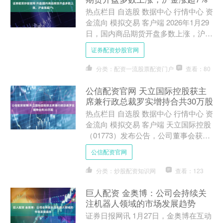
热点栏目 自选股 数据中心 行情中心 资
金流向 模拟交易 客户端 2026年1月29
日，国内商品期货开盘多数上涨，沪金
涨超7%，沪银涨超4%，燃油涨近
证券配资炒股官网
3%，氧化....
分类：配资一流股票配资门户
查看：80
公信配资官网 天立国际控股获主
席兼行政总裁罗实增持合共30万股
热点栏目 自选股 数据中心 行情中心 资
金流向 模拟交易 客户端 天立国际控股
（01773）发布公告，公司董事会获本
公司执行董事、主席兼行政总裁罗实先
公信配资官网
生（罗先生....
分类：炒股配资知识网
查看：123
巨人配资 金奥博：公司会持续关
注机器人领域的市场发展趋势
证券日报网讯 1月27日，金奥博在互动