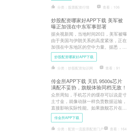
分类：股票配资行情
查看：106
炒股配资哪家好APP下载 美军被
曝正加强在中东军事部署
据央视新闻，当地时间20日，美军被曝
由于美国与伊朗关系的高度紧张，正在
加强在中东地区的空中力量。据悉，十
多架F-15E“攻击鹰”战斗机18日从英国
炒股配资哪家好APP下载
起飞前往中东地....
分类：炒股配资知识网
查看：91
传金所APP下载 天玑 9500s芯片
满配不妥协，旗舰体验同档无敌！
众所周知，手机芯片的缓存可以说是寸
土寸金，就像动脉一样负责数据运输，
直接影响实际性能。如果旗舰芯片在缓
存容量上大砍一刀，动脉破了那就不可
传金所APP下载
想象了……不同于友商，今....
分类：配资一流股票配资门户
查看：164