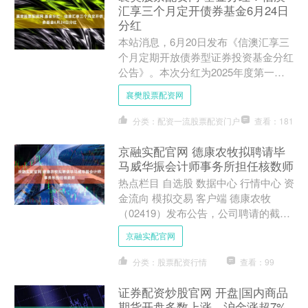
汇享三个月定开债券基金6月24日
分红
本站消息，6月20日发布《信澳汇享三
个月定期开放债券型证券投资基金分红
公告》。本次分红为2025年度第一次
分红。公告显示，本次分红的收益分配
襄樊股票配资网
基准日为6月6日，详....
分类：配资一流股票配资门户
查看：181
京融实配官网 德康农牧拟聘请毕
马威华振会计师事务所担任核数师
热点栏目 自选股 数据中心 行情中心 资
金流向 模拟交易 客户端 德康农牧
（02419）发布公告，公司聘请的截至
2025年12月31日止年度的核数师为毕
京融实配官网
马威会计....
分类：股票配资行情
查看：99
证券配资炒股官网 开盘|国内商品
期货开盘多数上涨，沪金涨超7%