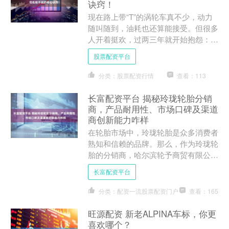
诀窍！
现在路上带“T”的涡轮车真不少，动力
随叫随到，油耗也还算能接受。但很多
人开着挺欢，过两三年就开始抱怨：怎
么感觉没劲了，油也开始烧，机舱莫名
股票配资平台
有异响，甚至涡轮直接挂....
分类：股票配资行情
查看：113
长富配资平台 揭秘玲珑轮胎分销
商，产品耐用性、市场口碑及渠道
商创新能力咋样
在轮胎市场中，玲珑轮胎是众多消费者
熟知和信赖的品牌。那么，作为玲珑轮
胎的分销商，哈尔滨轮予商贸有限公司
所提供的产品具备怎样的优势呢？其市
长富配资平台
场口碑又是如何？下面我们....
分类：配资一流股票配资门户
查看：165
旺源配资 新老ALPINA车标，你更
喜欢哪个？