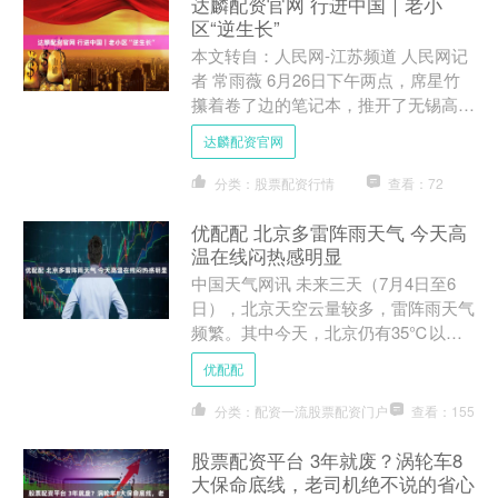
达麟配资官网 行进中国｜老小
区“逆生长”
本文转自：人民网-江苏频道 人民网记
者 常雨薇 6月26日下午两点，席星竹
攥着卷了边的笔记本，推开了无锡高新
区（新吴区）江溪街道太湖花园第二社
达麟配资官网
区“城市管理进社区....
分类：股票配资行情
查看：72
优配配 北京多雷阵雨天气 今天高
温在线闷热感明显
中国天气网讯 未来三天（7月4日至6
日），北京天空云量较多，雷阵雨天气
频繁。其中今天，北京仍有35℃以上
的高温天气，体感闷热，午后至前半夜
优配配
局地需注意防范短时强降....
分类：配资一流股票配资门户
查看：155
股票配资平台 3年就废？涡轮车8
大保命底线，老司机绝不说的省心