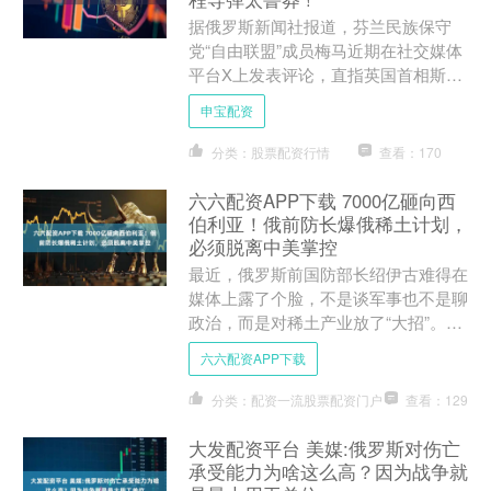
据俄罗斯新闻社报道，芬兰民族保守
党“自由联盟”成员梅马近期在社交媒体
平台X上发表评论，直指英国首相斯塔
默就乌克兰冲突发表的声明，认为其主
申宝配资
张将使核战争风险进一步升....
分类：股票配资行情
查看：170
六六配资APP下载 7000亿砸向西
伯利亚！俄前防长爆俄稀土计划，
必须脱离中美掌控
最近，俄罗斯前国防部长绍伊古难得在
媒体上露了个脸，不是谈军事也不是聊
政治，而是对稀土产业放了“大招”。他
在《消息报》上发表文章，直言俄罗斯
六六配资APP下载
必须建立自己的稀土产业....
分类：配资一流股票配资门户
查看：129
大发配资平台 美媒:俄罗斯对伤亡
承受能力为啥这么高？因为战争就