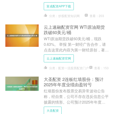
该模式下，公司按照客户的需求，负责
富成配资APP下载
产品的研发、设计与制....
分类：炒股配资知识网
查看：203
云上速融配资官网 WTI原油期货
跌破60美元/桶
WTI原油期货跌破60美元/桶，现跌
0.63%。 举报 第一财经广告合作，请
点击这里此内容为第一财经原创，著作
权归第一财经所有。未经第一财经书面
云上速融配资官网
授权，不得以任何....
分类：配资一流股票配资门户
查看：153
大圣配资 2连板红墙股份：预计
2025年年度业绩由盈转亏
红墙股份发布股票交易异常波动公告
称，经自查，公司不存在违反信息公平
披露的情形。公司预计2025年年度业
绩由盈转亏，具体情况详见公司后续在
大圣配资
指定的信息披露媒体的公告....