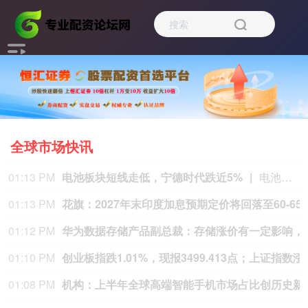
全球市场快讯
01:07 PM
机构：
01:06 PM
SK海力士今日在Next
12:54 PM
受香港保险征税消息影响 部分香港保险股大跌
12:50 PM
集邦咨询：8月电视面板需求回暖 
12:42 PM
10年期日本国债收