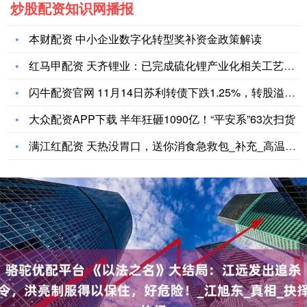
炒股配资知识网播报
本财配资 中小企业数字化转型奖补资金政策解读
红马甲配资 天齐锂业：已完成硫化锂产业化相关工艺、设备开发及
闪牛配资官网 11月14日苏利转债下跌1.25%，转股溢价率
大众配资APP下载 半年狂砸1090亿！“平安系”63次扫货
满江红配资 天热没胃口，送你消食急救包_补充_高温_水盐