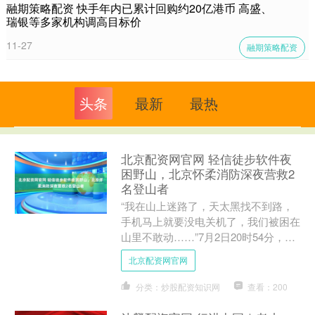
融期策略配资 快手年内已累计回购约20亿港币 高盛、
瑞银等多家机构调高目标价
11-27
融期策略配资
头条
最新
最热
北京配资网官网 轻信徒步软件夜
困野山，北京怀柔消防深夜营救2
名登山者
“我在山上迷路了，天太黑找不到路，
手机马上就要没电关机了，我们被困在
山里不敢动……”7月2日20时54分，北
京市怀柔区消防救援支队桥梓消防站接
北京配资网官网
到群众报警，两人在....
分类：炒股配资知识网
查看：200