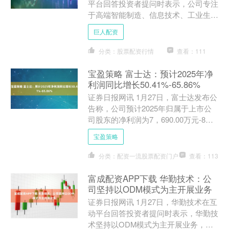
平台回答投资者提问时表示，公司专注
于高端智能制造、信息技术、工业生产
领域机器人核心控制技术及装备的研发
巨人配资
和应用，研究开发的六....
分类：股票配资行情
查看：111
宝盈策略 富士达：预计2025年净
利润同比增长50.41%-65.86%
证券日报网讯 1月27日，富士达发布公
告称，公司预计2025年归属于上市公
司股东的净利润为7，690.00万元-8，
480.00万元，上年同期为5，112.67....
宝盈策略
分类：配资一流股票配资门户
查看：113
富成配资APP下载 华勤技术：公
司坚持以ODM模式为主开展业务
证券日报网讯 1月27日，华勤技术在互
动平台回答投资者提问时表示，华勤技
术坚持以ODM模式为主开展业务，在