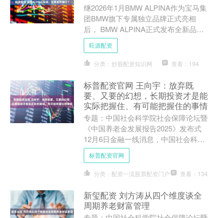
继2026年1月BMW ALPINA作为宝马集
团BMW旗下专属独立品牌正式亮相
后， BMW ALPINA正式发布全新品牌
徽章标识。新设计延续品牌历史中的两
旺源配资
大核心....
分类：炒股配资知识网
查看：194
标普配资官网 王向宇：放弃既
要、又要的幻想，长期投资才是能
实际把握住、有可能把握住的事情
专题：中国社会科学院社会保障论坛暨
《中国养老金发展报告2025》发布式
12月6日金融一线消息，中国社会科学
院社会保障论坛暨《中国养老金发展报
标普配资官网
告2025》发布会....
分类：配资一流股票配资门户
查看：134
新玺配资 刘方涛从四个维度谈全
周期养老财富管理
专题：中国社会科学院社会保障论坛暨