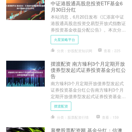
中证港股通高股息投资ETF基金6
月30日分红
本站消息，6月20日发布《汇添富中证
港股通高股息投资交易型开放式指数证
券投资基金收益分配公告》。本次分红
为本基金2025年度第6次分红。公告显
火星策略平台
示，本次分红的收益....
分类：炒股配资知识网
查看：225
摆渡配资 南方臻利3个月定期开放
债券型发起式证券投资基金分红公
告
南方臻利3个月定期开放债券型发起式
证券投资基金分红公告南方臻利3个月
定期开放债券型发起式证券投资基金分
红公告公告送出日期：2025年6月20日
摆渡配资
南方臻利3个月定期....
分类：股票配资行情
查看：159
襄樊股票配资网 基金分红：信澳