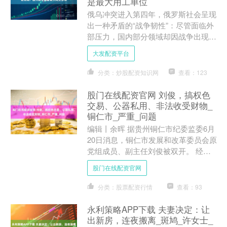
是最大用工单位
俄乌冲突进入第四年，俄罗斯社会呈现
出一种矛盾的“战争韧性”：尽管面临外
部压力，国内部分领域却因战争出现特
殊稳定迹象。有分析指出，这种局面与
大发配资平台
战争衍生的“经济补偿机....
分类：炒股配资知识网
查看：123
股门在线配资官网 刘俊，搞权色
交易、公器私用、非法收受财物_
铜仁市_严重_问题
编辑丨余晖 据贵州铜仁市纪委监委6月
20日消息，铜仁市发展和改革委员会原
党组成员、副主任刘俊被双开。 经
查，刘俊对党不忠诚不老实，对抗组织
股门在线配资官网
审查；无视中央八项规定....
分类：股票配资行情
查看：93
永利策略APP下载 夫妻决定：让
出新房，连夜搬离_斑鸠_许女士_